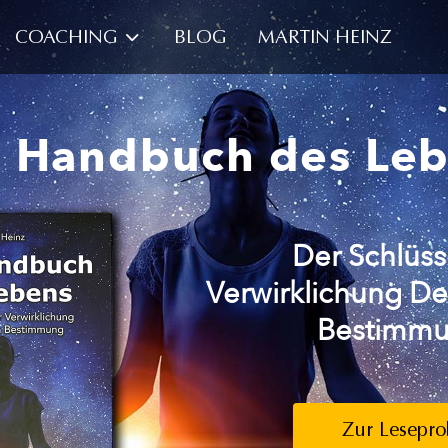
COACHING
BLOG
MARTIN HEINZ
 Handbuch des Le
Der Schlüss
Verwirklichung De
Bestimm
Zur Lesepro