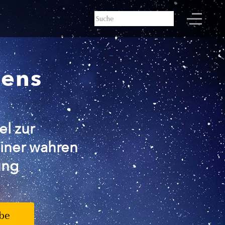
bens
el zur
iner wahren
ung
be