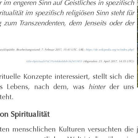
r im engeren Sinn auf Geistliches in spezifisch
tualität im spezifisch religiösen Sinn steht für
ng zum Transzendenten, dem Jenseits oder der
e Enzyklopädie. Bearbeitungsstand: 7. Februar 2017, 15:43 UTC. URL:
https://de.wikipedia.org/w/index.php?
title=Spiritualit%C3%A4t&oldid=162413453
(Abgerufen: 23. April 2017, 14:35 UTC))
rituelle Konzepte interessiert, stellt sich die
des Lebens, nach dem, was
hinter
der uns
teht.
n Spiritualität
sten menschlichen Kulturen versuchten die j