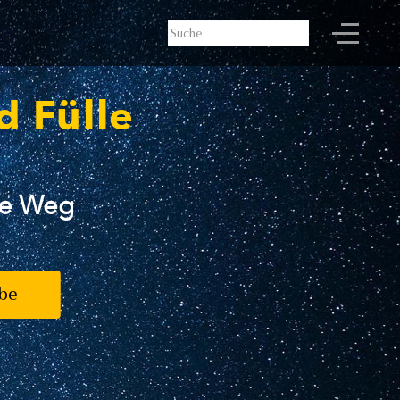
d Fülle
lle Weg
be