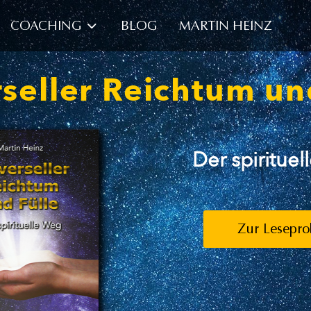
COACHING
BLOG
MARTIN HEINZ
seller Reichtum un
Der spiritue
Zur Lesepro