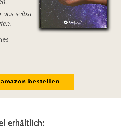
en,
 uns selbst
fen.
nes
 amazon bestellen
 erhältlich: