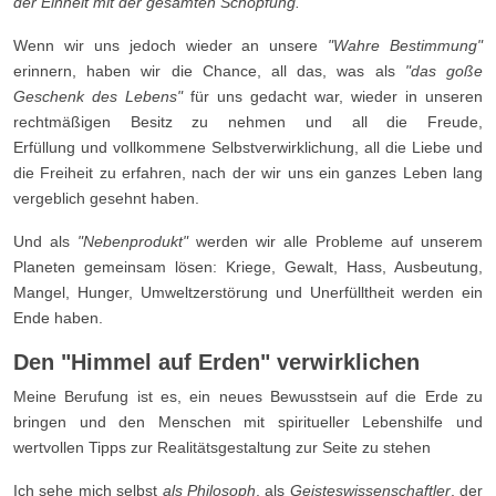
der Einheit mit der gesamten Schöpfung.
Wenn wir uns jedoch wieder an unsere
"Wahre Bestimmung"
erinnern, haben wir die Chance, all das, was als
"das goße
Geschenk des Lebens"
für uns gedacht war, wieder in unseren
rechtmäßigen Besitz zu nehmen und all die Freude,
Erfüllung und vollkommene Selbstverwirklichung, all die Liebe und
die Freiheit zu erfahren, nach der wir uns ein ganzes Leben lang
vergeblich gesehnt haben.
Und als
"Nebenprodukt"
werden wir alle Probleme auf unserem
Planeten gemeinsam lösen: Kriege, Gewalt, Hass, Ausbeutung,
Mangel, Hunger, Umweltzerstörung und Unerfülltheit werden ein
Ende haben.
Den "Himmel auf Erden" verwirklichen
Meine Berufung ist es, ein neues Bewusstsein auf die Erde zu
bringen und den Menschen mit spiritueller Lebenshilfe und
wertvollen Tipps zur Realitätsgestaltung zur Seite zu stehen
Ich sehe mich selbst
als Philosoph
, als
Geisteswissenschaftler
, der